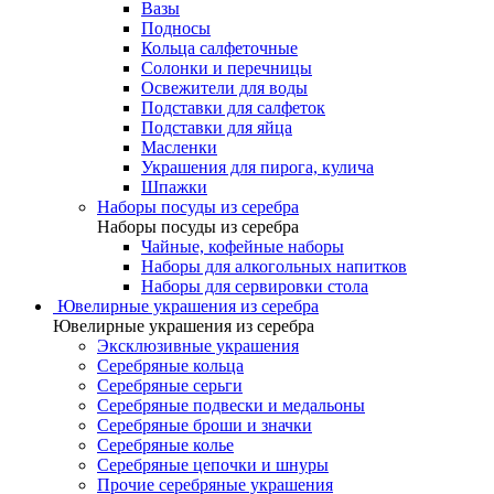
Вазы
Подносы
Кольца салфеточные
Солонки и перечницы
Освежители для воды
Подставки для салфеток
Подставки для яйца
Масленки
Украшения для пирога, кулича
Шпажки
Наборы посуды из серебра
Наборы посуды из серебра
Чайные, кофейные наборы
Наборы для алкогольных напитков
Наборы для сервировки стола
Ювелирные украшения из серебра
Ювелирные украшения из серебра
Эксклюзивные украшения
Серебряные кольца
Серебряные серьги
Серебряные подвески и медальоны
Серебряные броши и значки
Серебряные колье
Серебряные цепочки и шнуры
Прочие серебряные украшения