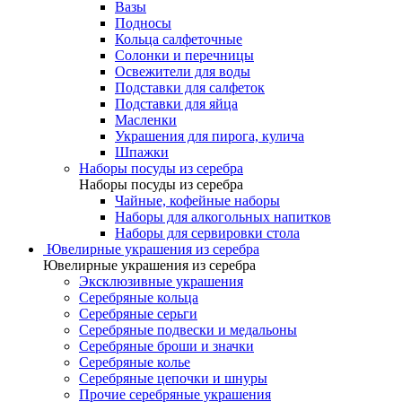
Вазы
Подносы
Кольца салфеточные
Солонки и перечницы
Освежители для воды
Подставки для салфеток
Подставки для яйца
Масленки
Украшения для пирога, кулича
Шпажки
Наборы посуды из серебра
Наборы посуды из серебра
Чайные, кофейные наборы
Наборы для алкогольных напитков
Наборы для сервировки стола
Ювелирные украшения из серебра
Ювелирные украшения из серебра
Эксклюзивные украшения
Серебряные кольца
Серебряные серьги
Серебряные подвески и медальоны
Серебряные броши и значки
Серебряные колье
Серебряные цепочки и шнуры
Прочие серебряные украшения