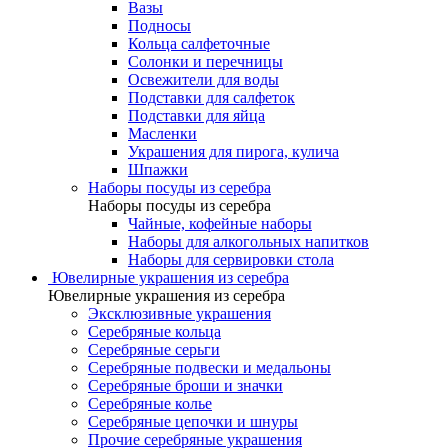
Вазы
Подносы
Кольца салфеточные
Солонки и перечницы
Освежители для воды
Подставки для салфеток
Подставки для яйца
Масленки
Украшения для пирога, кулича
Шпажки
Наборы посуды из серебра
Наборы посуды из серебра
Чайные, кофейные наборы
Наборы для алкогольных напитков
Наборы для сервировки стола
Ювелирные украшения из серебра
Ювелирные украшения из серебра
Эксклюзивные украшения
Серебряные кольца
Серебряные серьги
Серебряные подвески и медальоны
Серебряные броши и значки
Серебряные колье
Серебряные цепочки и шнуры
Прочие серебряные украшения