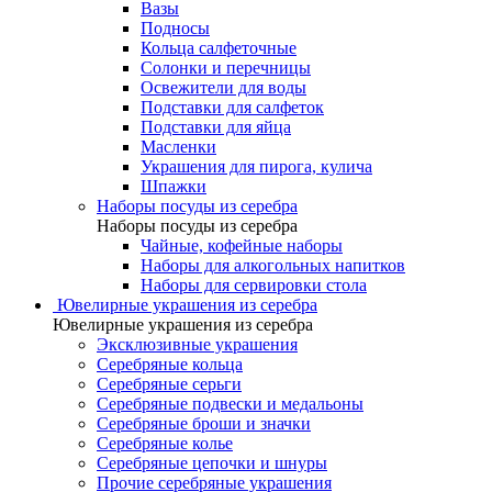
Вазы
Подносы
Кольца салфеточные
Солонки и перечницы
Освежители для воды
Подставки для салфеток
Подставки для яйца
Масленки
Украшения для пирога, кулича
Шпажки
Наборы посуды из серебра
Наборы посуды из серебра
Чайные, кофейные наборы
Наборы для алкогольных напитков
Наборы для сервировки стола
Ювелирные украшения из серебра
Ювелирные украшения из серебра
Эксклюзивные украшения
Серебряные кольца
Серебряные серьги
Серебряные подвески и медальоны
Серебряные броши и значки
Серебряные колье
Серебряные цепочки и шнуры
Прочие серебряные украшения