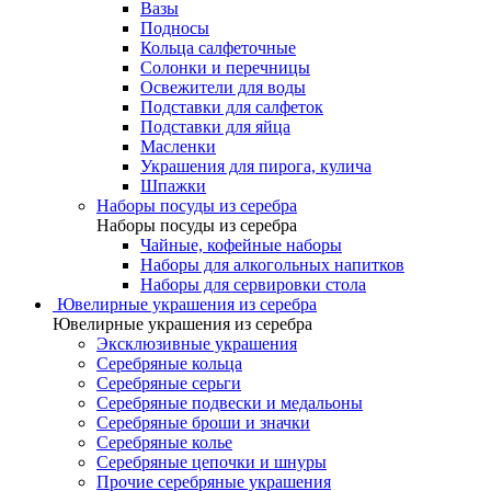
Вазы
Подносы
Кольца салфеточные
Солонки и перечницы
Освежители для воды
Подставки для салфеток
Подставки для яйца
Масленки
Украшения для пирога, кулича
Шпажки
Наборы посуды из серебра
Наборы посуды из серебра
Чайные, кофейные наборы
Наборы для алкогольных напитков
Наборы для сервировки стола
Ювелирные украшения из серебра
Ювелирные украшения из серебра
Эксклюзивные украшения
Серебряные кольца
Серебряные серьги
Серебряные подвески и медальоны
Серебряные броши и значки
Серебряные колье
Серебряные цепочки и шнуры
Прочие серебряные украшения