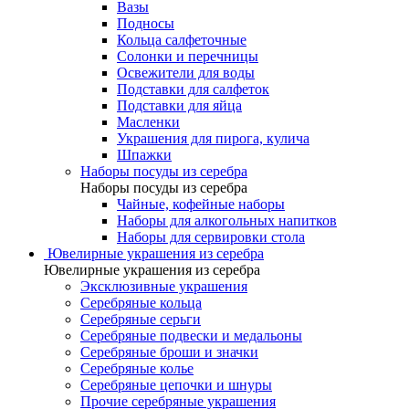
Вазы
Подносы
Кольца салфеточные
Солонки и перечницы
Освежители для воды
Подставки для салфеток
Подставки для яйца
Масленки
Украшения для пирога, кулича
Шпажки
Наборы посуды из серебра
Наборы посуды из серебра
Чайные, кофейные наборы
Наборы для алкогольных напитков
Наборы для сервировки стола
Ювелирные украшения из серебра
Ювелирные украшения из серебра
Эксклюзивные украшения
Серебряные кольца
Серебряные серьги
Серебряные подвески и медальоны
Серебряные броши и значки
Серебряные колье
Серебряные цепочки и шнуры
Прочие серебряные украшения